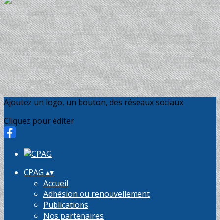
Ajoutez un logo, un bouton, des réseaux sociaux
Cliquez pour éditer
CPAG
▴
▾
Accueil
Adhésion ou renouvellement
Publications
Nos partenaires