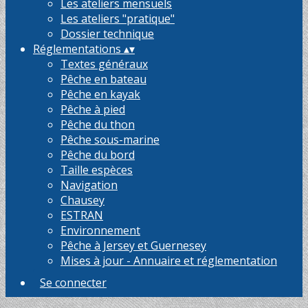
Les ateliers mensuels
Les ateliers "pratique"
Dossier technique
Réglementations
▴
▾
Textes généraux
Pêche en bateau
Pêche en kayak
Pêche à pied
Pêche du thon
Pêche sous-marine
Pêche du bord
Taille espèces
Navigation
Chausey
ESTRAN
Environnement
Pêche à Jersey et Guernesey
Mises à jour - Annuaire et réglementation
Se connecter