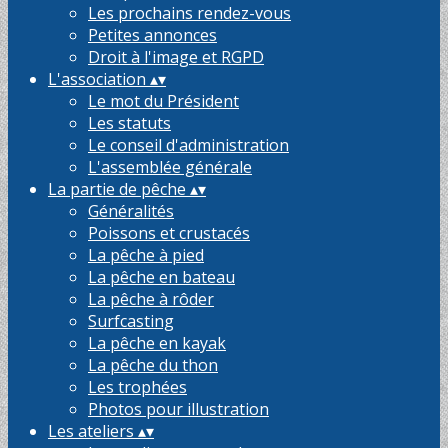
Les prochains rendez-vous
Petites annonces
Droit à l'image et RGPD
L'association
▴
▾
Le mot du Président
Les statuts
Le conseil d'administration
L'assemblée générale
La partie de pêche
▴
▾
Généralités
Poissons et crustacés
La pêche à pied
La pêche en bateau
La pêche à rôder
Surfcasting
La pêche en kayak
La pêche du thon
Les trophées
Photos pour illustration
Les ateliers
▴
▾