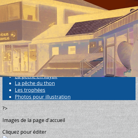
Menu
<
>
Généralités
Poissons et crustacés
La pêche à pied
La pêche en bateau
La pêche à rôder
Surfcasting
La pêche en kayak
La pêche du thon
Les trophées
Photos pour illustration
?>
Images de la page d'accueil
Cliquez pour éditer