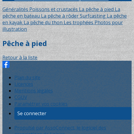
Généralités
Poissons et crustacés
La pêche à pied
La
pêche en bateau
La pêche à rôder
Surfcasting
La pêche
en kayak
La pêche du thon
Les trophées
Photos pour
illustration
Pêche à pied
Retour à la liste
Plan du site
Licences
Mentions légales
CGUV
Paramétrer vos cookies
Se connecter
Propulsé par AssoConnect, le logiciel des